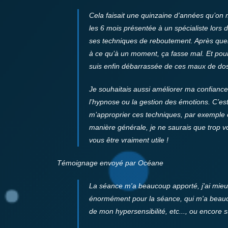
Cela faisait une quinzaine d’années qu’on m
les 6 mois présentée à un spécialiste lors d
ses techniques de reboutement. Après quelq
à ce qu’à un moment, ça fasse mal. Et pourta
suis enfin débarrassée de ces maux de dos
Je souhaitais aussi améliorer ma confiance 
l’hypnose ou la gestion des émotions. C’est 
m’approprier ces techniques, par exemple 
manière générale, je ne saurais que trop 
vous être vraiment utile !
Témoignage envoyé par Océane
La séance m'a beaucoup apporté, j'ai mieu
énormément pour la séance, qui m'a beauco
de mon hypersensibilité, etc..., ou encore su