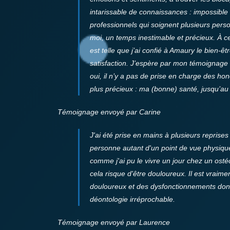
intarissable de connaissances : impossibl
professionnels qui soignent plusieurs per
moi, un temps inestimable et précieux.
À c
est telle que j’ai confié à Amaury le bien-
satisfaction.
J’espère par mon témoignage ai
oui, il n’y a pas de prise en charge des h
plus précieux : ma (bonne) santé, jusqu’au
Témoignage envoyé par Carine
J'ai été prise en mains à plusieurs reprises
personne autant d'un point de vue physique 
comme j'ai pu le vivre un jour chez un osté
cela risque d'être douloureux. Il est vraimen
douloureux et des dysfonctionnements dont 
déontologie irréprochable.
Témoignage envoyé par Laurence