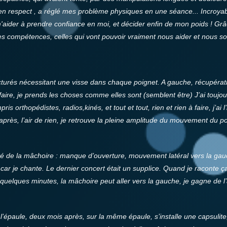
en respect , a réglé mes problème physiques en une séance... Incroyab
'aider à prendre confiance en moi, et décider enfin de mon poids ! Gr
s ses compétences, celles qui vont pouvoir vraiment nous aider et nous
rés nécessitant une visse dans chaque poignet. A gauche, récupération 
à faire, je prends les choses comme elles sont (semblent être) J’ai touj
ris orthopédistes, radios,kinés, et tout et tout, rien et rien à faire, j’a
rès, l’air de rien, je retrouve la pleine amplitude du mouvement du po
ité de la mâchoire : manque d’ouverture, mouvement latéral vers la ga
 car je chante. Le dernier concert était un supplice. Quand je raconte ça
 quelques minutes, la mâchoire peut aller vers la gauche, je gagne de l
’épaule, deux mois après, sur la même épaule, s’installe une capsulite