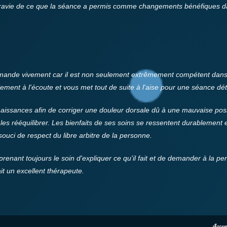
é ravie de ce que la séance a permis comme changements bénéfiques d
mande vivement car il est non seulement extrêmement compétent dans
blement à l'écoute et vous met tout de suite à l'aise pour une séance dé
naissances afin de corriger une douleur dorsale dû à une mauvaise posi
 les rééquilibrer. Les bienfaits de ses soins se ressentent durablement e
ouci de respect du libre arbitre de la personne.
renant toujours le soin d'expliquer ce qu'il fait et de demander à la pers
it un excellent thérapeute.
Accuei