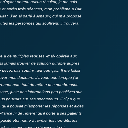
t n'ayant obtenu aucun résultat, je me suis
 et après trois séances, mon problème a l'air
sultat. J'en ai parlé à Amaury, qui m'a proposé
utes les personnes qui souffrent, il trouvera
été à de multiples reprises -mal- opérée aux
ns jamais trouver de solution durable auprès
ne devez pas souffrir tant que ça…
Il me fallait
raver mes douleurs.
J’avoue que lorsque j’ai
 en prenant note tout de même des nombreuses
ose, juste des informations peu positives sur
ous pouvoirs sur ses spectateurs.
Il n’y a que
e qu’il pouvait m’apporter les réponses et aides
ance ni de l’intérêt qu’il porte à ses patients.
apacité étonnante à révéler les non-dits, les
est aussi une source réjouissante et