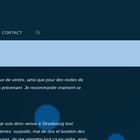
CONTACT
aux de ventre, ainsi que pour des restes de
t très prévenant. Je recommande vraiment ce
t je suis donc venue à Strasbourg tout
blèmes: surpoids, mal de dos et luxation des
euses, de me remettre tout ça en ordre, mais