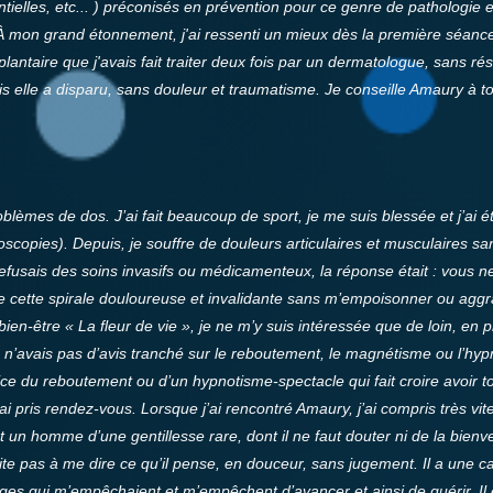
tielles, etc... ) préconisés en prévention pour ce genre de pathologie e
À mon grand étonnement, j'ai ressenti un mieux dès la première séance
lantaire que j'avais fait traiter deux fois par un dermatologue, sans ré
is elle a disparu, sans douleur et traumatisme. Je conseille Amaury à to
oblèmes de dos. J’ai fait beaucoup de sport, je me suis blessée et j’ai 
scopies). Depuis, je souffre de douleurs articulaires et musculaires sa
refusais des soins invasifs ou médicamenteux, la réponse était : vous 
e cette spirale douloureuse et invalidante sans m’empoisonner ou agg
n bien-être « La fleur de vie », je ne m’y suis intéressée que de loin,
 n’avais pas d’avis tranché sur le reboutement, le magnétisme ou l’hypn
e du reboutement ou d’un hypnotisme-spectacle qui fait croire avoir t
’ai pris rendez-vous.
Lorsque j’ai rencontré Amaury, j’ai compris très vit
un homme d’une gentillesse rare, dont il ne faut douter ni de la bienveill
ésite pas à me dire ce qu’il pense, en douceur, sans jugement. Il a une c
ages qui m’empêchaient et m’empêchent d’avancer et ainsi de guérir. Il 