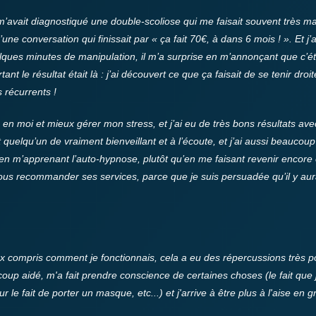
’avait diagnostiqué une double-scoliose qui me faisait souvent très mal
’une conversation qui finissait par « ça fait 70€, à dans 6 mois ! ». Et 
ues minutes de manipulation, il m’a surprise en m’annonçant que c’étai
nt le résultat était là : j’ai découvert ce que ça faisait de se tenir dro
 récurrents !
en moi et mieux gérer mon stress, et j’ai eu de très bons résultats ave
quelqu’un de vraiment bienveillant et à l’écoute, et j’ai aussi beaucoup
en m’apprenant l’auto-hypnose, plutôt qu’en me faisant revenir encor
vous recommander ses services, parce que je suis persuadée qu’il y au
x compris comment je fonctionnais, cela a eu des répercussions très p
up aidé, m'a fait prendre conscience de certaines choses (le fait que
r le fait de porter un masque, etc...) et j'arrive à être plus à l'aise en 