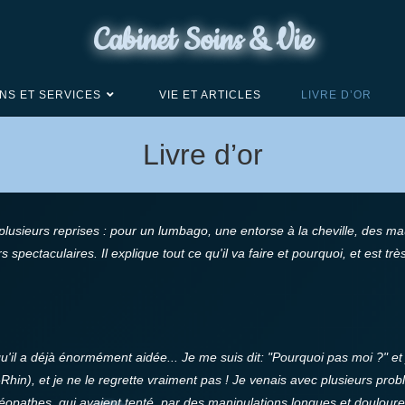
Cabinet Soins & Vie
NS ET SERVICES
VIE ET ARTICLES
LIVRE D’OR
Livre d’or
 plusieurs reprises : pour un lumbago, une entorse à la cheville, des m
urs spectaculaires. Il explique tout ce qu'il va faire et pourquoi, et es
 qu'il a déjà énormément aidée... Je me suis dit: "Pourquoi pas moi ?" e
Rhin), et je ne le regrette vraiment pas ! Je venais avec plusieurs pro
téopathes, qui avaient tenté, par des manipulations longues et doulour