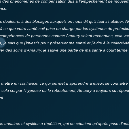
astes des phénomènes de compensation dus à l’empêchement de mouvemen
ance.
douleurs, à des blocages auxquels on nous dit qu’il faut s’habituer. N
à ce que votre santé soit prise en charge par les systèmes de protectio
 compétences de personnes comme Amaury soient reconnues, cela vaut l
je sais que j’investis pour préserver ma santé et j’évite à la collectivi
icier des soins d’Amaury, je sauve une partie de ma santé à court terme
mettre en confiance, ce qui permet d apprendre à mieux se connaître e
cela soi par l'hypnose ou le reboutement, Amaury a toujours su répond
nt.
ns urinaires et cystites à répétition, qui ne cédaient qu'après prise d'an