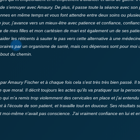
e de s’ennuyer avec Amaury.
De plus, il passe toute la séance avec son
sonnes en même temps et vous font attendre entre deux soins ou plusi
e jour, j’avance vers un mieux-être avec patience et confiance, confian
être de mes filles et mon cartésien de mari est également un de ses pat
der les réticents à sauter le pas vers cette alternative à une médecin
onoraires par un organisme de santé, mais ces dépenses sont pour moi
 bout du chemin.
 par Amaury Fischer et à chaque fois cela s'est très très bien passé. Il t
que moral. Il décrit toujours les actes qu'ils va pratiquer sur la pers
o qui m'a remis trop violemment des cervicales en place et j'ai entendu
t à l'écoute de son patient, et travaille tout en douceur. Ses résultats su
moi-même n'avait pas conscience. J'ai vraiment confiance en lui et en