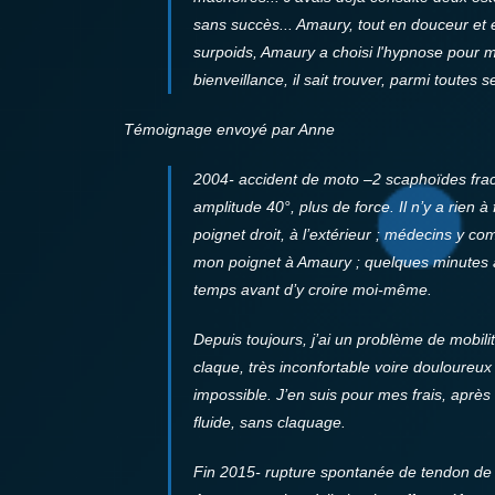
sans succès... Amaury, tout en douceur et 
surpoids, Amaury a choisi l'hypnose pour m
bienveillance, il sait trouver, parmi toute
Témoignage envoyé par Anne
2004- accident de moto –2 scaphoïdes fractu
amplitude 40°, plus de force. Il n’y a rien 
poignet droit, à l’extérieur ; médecins y comp
mon poignet à Amaury ; quelques minutes ap
temps avant d’y croire moi-même.
Depuis toujours, j’ai un problème de mobil
claque, très inconfortable voire douloureux
impossible. J’en suis pour mes frais, après
fluide, sans claquage.
Fin 2015- rupture spontanée de tendon de l