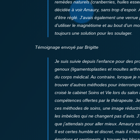
remèdes naturels (cranberries, huiles essen
décidée à voir Amaury, sans trop d'espoir.
d'être réglé. J'avais également une verrue p
d'utiliser le magnétisme et au bout d'un mo
toujours une solution pour les soulager.
Témoignage envoyé par Brigitte
Je suis suivie depuis l’enfance pour des pr
genoux (ligamentoplasties et moultes arthro
du corps médical. Au contraire, lorsque je 
trouver d’autres méthodes pour interrompr
croisé le cabinet Soins et Vie lors du salo
compétences offertes par le thérapeute. Je
ces méthodes de soins, une image réductric
les imbéciles qui ne changent pas d’avis. J
que j’attendais pour aller mieux.
Amaury est 
Il est certes humble et discret, mais il n’h
émotions et sentiments, à trouver les bloc