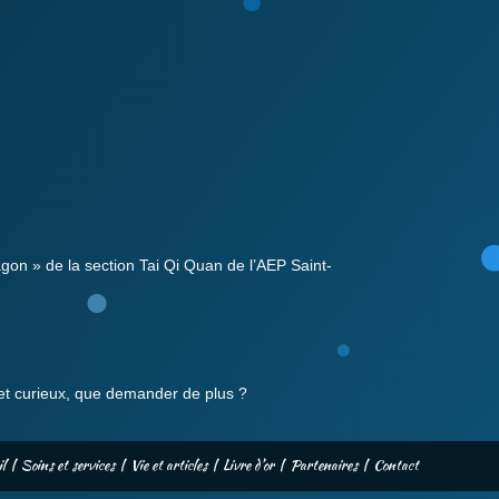
agon » de la section Tai Qi Quan de l’AEP Saint-
t et curieux, que demander de plus ?
l
Soins et services
Vie et articles
Livre d’or
Partenaires
Contact